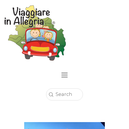
Home
Località
Eventi
Circuito Sconti
Enogastronomia
Strutture Ricettive