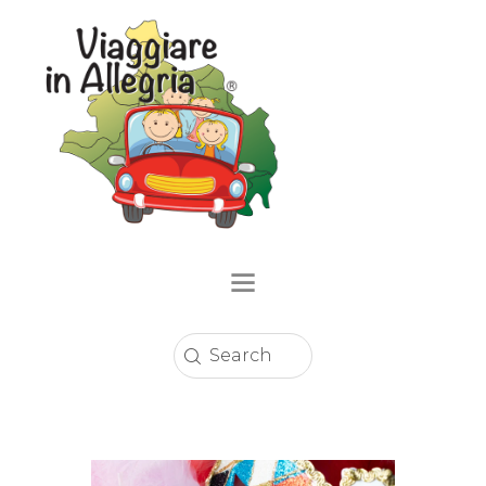
Home
Località
Eventi
Circuito Sconti
Enogastronomia
Strutture Ricettive