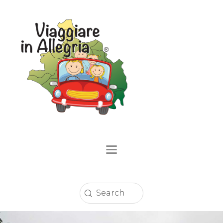
Home
Località
Eventi
Circuito Sconti
Enogastronomia
Strutture Ricettive