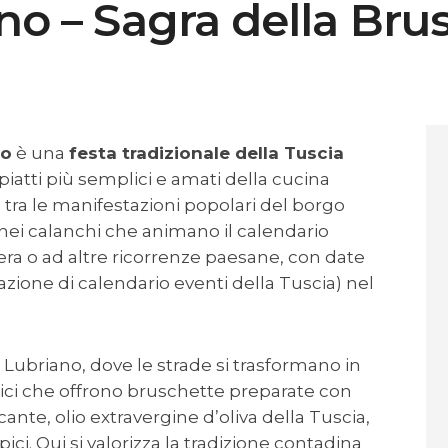
Percorsi
no – Sagra della Bru
Contatti
no
è una
festa tradizionale della Tuscia
piatti più semplici e amati della cucina
ra tra le manifestazioni popolari del borgo
nei calanchi che animano il calendario
era o ad altre ricorrenze paesane, con date
cazione di calendario eventi della Tuscia) nel
i Lubriano, dove le strade si trasformano in
ci che offrono bruschette preparate con
cante, olio extravergine d’oliva della Tuscia,
ci. Qui si valorizza la tradizione contadina