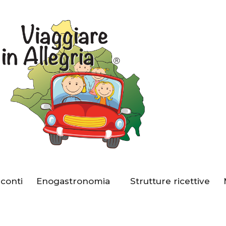
Home
Località
Eventi
Circuito Sconti
Enogastronomia
Strutture Ricettive
Sconti
Enogastronomia
Strutture ricettive
Musei, Palazzi E Ville