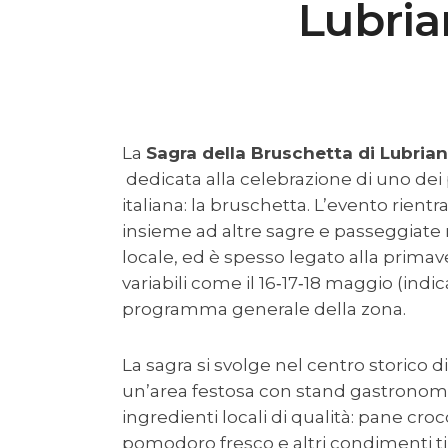
Lubria
La
Sagra della Bruschetta di Lubria
dedicata alla celebrazione di uno dei 
italiana: la bruschetta. L’evento rient
insieme ad altre sagre e passeggiate 
locale, ed è spesso legato alla primav
variabili come il 16‑17‑18 maggio (indi
programma generale della zona.
La sagra si svolge nel centro storico d
un’area festosa con stand gastronomi
ingredienti locali di qualità: pane croc
pomodoro fresco e altri condimenti tipi