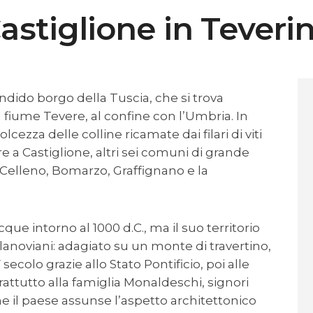
astiglione in Teveri
endido borgo della Tuscia, che si trova
 il fiume Tevere, al confine con l’Umbria. In
lcezza delle colline ricamate dai filari di viti
tre a Castiglione, altri sei comuni di grande
, Celleno, Bomarzo, Graffignano e la
que intorno al 1000 d.C., ma il suo territorio
illanoviani: adagiato su un monte di travertino,
secolo grazie allo Stato Pontificio, poi alle
prattutto alla famiglia Monaldeschi, signori
he il paese assunse l’aspetto architettonico