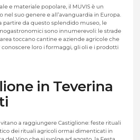
ale e materiale popolare, il MUVIS è un
el suo genere e all’avanguardia in Europa.
 a partire da questo splendido museo, le
 enogastronomici sono innumerevoli: le strade
’area toccano cantine e aziende agricole che
 conoscere loro i formaggi, gli oli e i prodotti
lione in Teverina
ti
vitano a raggiungere Castiglione: feste rituali
co dei rituali agricoli ormai dimenticati in
sta del Vino che si svolge ad agosto, la Festa