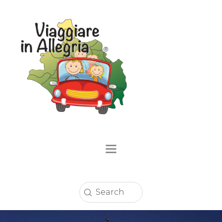
Home
Località
Eventi
Circuito Sconti
Enogastronomia
Strutture Ricettive