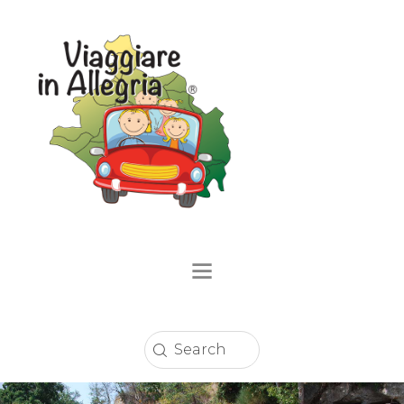
Home
Località
Eventi
Circuito Sconti
Enogastronomia
Strutture Ricettive