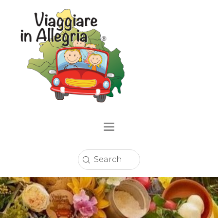
Home
Località
Eventi
Circuito Sconti
Enogastronomia
Strutture Ricettive