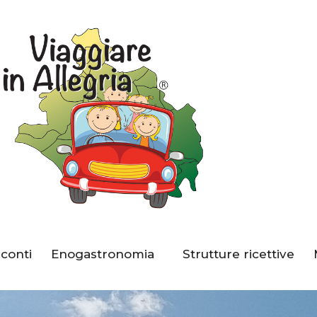
Home
Località
Eventi
Circuito Sconti
Enogastronomia
Strutture Ricettive
Sconti
Enogastronomia
Strutture ricettive
Musei, Palazzi E Ville