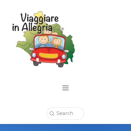
Home
Località
Eventi
Circuito Sconti
Enogastronomia
Strutture Ricettive