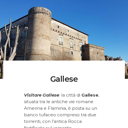
Musei, Palazzi E Ville
Percorsi
Contatti
Gallese
Visitare Gallese
: la città di
Gallese
,
situata tra le antiche vie romane
Amerina e Flaminia, è posta su un
banco tufaceo compreso tra due
torrenti, con l’antica Rocca
fortificata sul versante